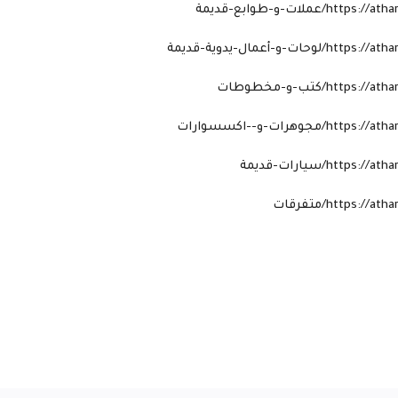
عملات-و-طوابع-قديمة
ت-و-أعمال-يدوية-قديمة
htt/كتب-و-مخطوطات
جوهرات-و--اكسسوارات
htt/سيارات-قديمة
https:/متفرقات