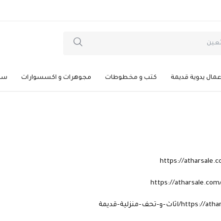
عمال يدوية قديمة
كتب و مخطوطات
مجوهرات و اكسسوارات
سيا
https://atharsale.
https://atharsale.com
ث-و-تحف-منزلية-قديمة