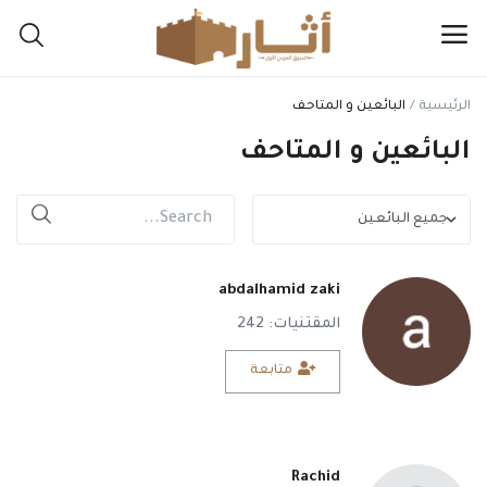
الرئيسية
البائعين و المتاحف
اعرض
البائعين و المتاحف
مقتنياتك
هنا
القائمة الرئيسية
abdalhamid zaki
التصنيفات
المقتنيات: 242
الرئيسية
متابعة
المفضلة
المدونة
Rachid