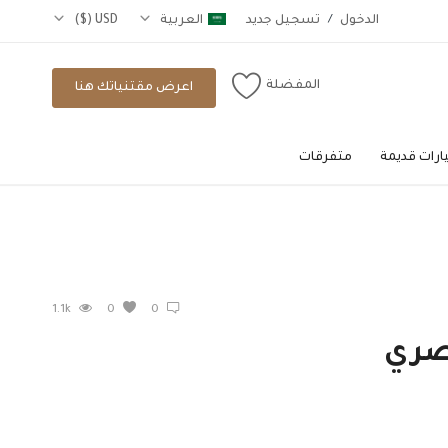
الدخول
/
تسجيل جديد
العربية
USD ($)
المفضلة
اعرض مقتنياتك هنا
رات قديمة
متفرقات
1.1k
0
0