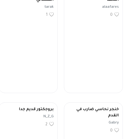
التحف
العثماني
tarak
alaafares
1
0
خنجر نحاسي ضارب في
بروجكتور قديم جدا
القدم
N_Z_G
Gabry
2
0