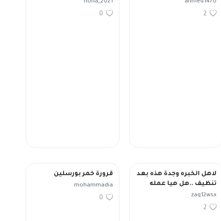
noha_2021
ahmed1470
0
2
لاهل الخبره وجدة هذه بعد
قرورة خمر بورسلين
تنظيف ..هل هيا عمله
mohammadia
وتعود لمن ...ذهب مخلوط
zaq12wsx
0
نحاس
2