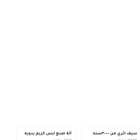
سيف اثري من ٣٠٠٠سنه
آلة صنع ايس كريم يدويه