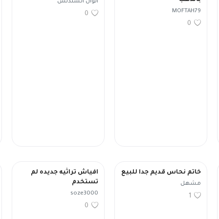
بالذهب
ألوان السندلس
MOFTAH79
0
0
خاتم نحاس قديم جدا للبيع
افياش تراثيه جديده لم
تستخدم
مشهل
soze3000
1
0