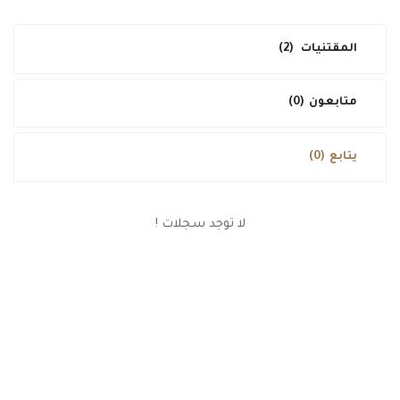
طريقة البيع
المقتنيات
(2)
فحص و تقييم
تواصل معنا
متابعون
(0)
الدخول
يتابع
(0)
تسجيل جديد
العربية
USD ($)
لا توجد سجلات !