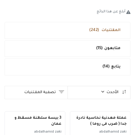
طريقة البيع
أبلغ عن هذا البائع
فحص و تقييم
المقتنيات
(242)
تواصل معنا
الدخول
متابعون
(15)
تسجيل جديد
يتابع
(14)
العربية
USD ($)
الأحدث
تصفية المقتنيات
عملة معدنية نحاسية نادرة
3 بيسة سلطنة مسقط و
جدا ( ضرب فى روما )
عمان
abdalhamid zaki
abdalhamid zaki