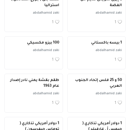
الفضة
استراليا
abdalhamid zaki
abdalhamid zaki
1
1
1 بيسه باكستاني
100 بيزو مكسيكي
abdalhamid zaki
abdalhamid zaki
1
1
50 و 25 فلس إتحاد الجنوب
طقم بقشة يمني نادر إصدار
العربي
عام 1963
abdalhamid zaki
abdalhamid zaki
1
1
1 دولار أمريكي تذكاري (
1 دولار أمريكي تذكاري (
جيمس أ . غارفيلد )
توماس جيفرسون )