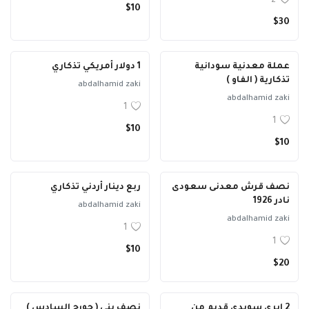
2
$10
$30
عملة معدنية سودانية
1 دولار أمريكي تذكاري
تذكارية ( الفاو )
abdalhamid zaki
abdalhamid zaki
1
1
$10
$10
نصف قرش معدنى سعودى
ربع دينار أردني تذكاري
نادر 1926
abdalhamid zaki
abdalhamid zaki
1
1
$10
$20
2 إيرى سويدى قديم من
نصف بنى ( جورج السادس )