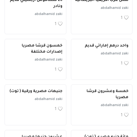
شلن غرب أفريقيا البريطانية
20 سنتافوس أرجنتيني قديم
ونادر
abdalhamid zaki
abdalhamid zaki
1
1
واحد درهم إماراتي قديم
خمسون قرشا مصريا
إصدارات مختلفة
abdalhamid zaki
abdalhamid zaki
1
1
خمسة وعشرون قرشا
جنيهات مصرية ورقية ( توت)
مصريا
abdalhamid zaki
abdalhamid zaki
1
1
مائة جنيه مصرى ( توت)
عشرون جنيها مصريا