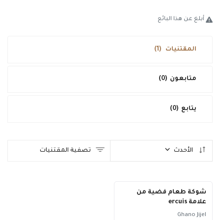
طريقة البيع
أبلغ عن هذا البائع
فحص و تقييم
المقتنيات
(1)
تواصل معنا
الدخول
متابعون
(0)
تسجيل جديد
يتابع
(0)
العربية
USD ($)
الأحدث
تصفية المقتنيات
شوكة طعام فضية من
علامة ercuis
Ghano Jijel